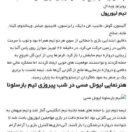
روبرتو، ویدال
تیم لیورپول
آلیسون، گومز، ماتیپ، فن دایک، رابرتسون، فابینیو، میلنر، وینالدوم، کیتا،
مانه، صلاح
دقایق ابتدایی بازی با حملاتی از سوی هر دو تیم همراه بود و توپ با سرعت
بالایی در زمین حرکت می کرد. در دقیقه ۲۶ لوییز سوارز روی پاس آلبا به
زیبایی دروازه تیم سابقش را باز کرد. قرمزها پس از این گل شروع به
حمله کردند و توانستند موقعیت های خوبی ایجاد کردند اما عملکرد عالی خط
دفاعی و دروازه بارسایی‌ها مانع از گلزنی آن‌ها شد. نیمه نخست با برتری
یک بر صفر به سود شاگردان ارنستو والورده به پایان رسید.
هنرنمایی لیونل مسی در شب پیروزی تیم بارسلونا
نیمه دوم نیز با حمله های همه جانبه تیم انگلیسی آغاز شد و تیم میهمان به
شدت در پی گلزنی بود اما عدم دقت در بازی مهاجمین لیورپول باعث شد تا
نتوانند دروازه ترشتگن را باز کنند. آبی‌اناری‌‎ها کنترل بازی را آرام آرام