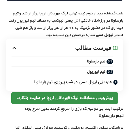
شب گذشته دیدار دوم نیمه نهایی لیگ قهرمانان اروپا برگزار شد و
تیم
بارسلونا
در ورزشگاه خانگی اش یعنی نیوکمپ به مصاف تیم لیورپول رفت،
دیداری که در حضور نزدیک به ۹۰ هزار نفر برگزار شد و باز هم طبق
انتظار
لیونل مسی
ستاره درخشان این مسابقه بود.
فهرست مطالب
تیم بارسلونا
تیم لیورپول
هنرنمایی لیونل مسی در شب پیروزی تیم بارسلونا
پیش‌بینی مسابقات لیگ قهرمانان اروپا در سایت بتکارت
ترکیب ابتدایی دو تیم که بازی را شروع کردند بدین شرح بود:
تیم بارسلونا
ترشتگن، پیکه، راکیتیچ، بوسکتس، کوتینیو، سوارز، مسی، لنگله، آلبا،