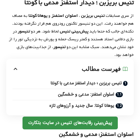
تنیس بریزبن ؛ دیدار استفنز مدعی با کونتا
از سری مسابقات
تنیس بریزبن
،
اسلوان استفنز
و
یوهانا کونتا
به مصاف
هم خواهند رفت. این دو تنیسور تاکنون رودروی هم قرار نگرفته بودند.
نکته‌ای جالب که حتما باید
پیش‌بینی تنیس
لحاظ شود. هر دو
تنیسور
در
بازی دفاعی استاد هستند و کمتر ریسک حمله و یورش به نزدیکی تور را از
خود نشان می‌دهند. سبک مشابه این دو
تنیسور
، از جذابیت‌های بازی
خواهد بود.
فهرست مطالب
تنیس بریزبن ؛ دیدار استفنز مدعی با کونتا
اسلوان استفنز: مدعی و خشمگین
یوهانا کونتا: سال جدید و آرزوهای تازه
پیش‌بینی رقابت‌های تنیس در سایت بتکارت
اسلوان استفنز: مدعی و خشمگین