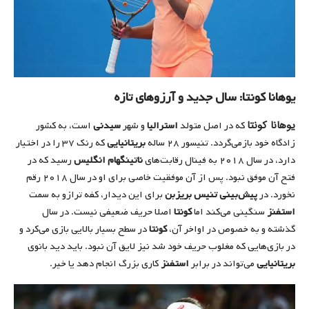
یوهانا کونتا: سال جدید و آرزوهای تازه
یوهانا کونتا
که در اصل متولد
استرالیا
و شهر
سیدنی
است، به کشور
زادگاه خود بازمی‌گردد. تنیسور ۲۸ ساله
بریتانیایی
که رنک ۳۷ را در اختیار
دارد، در سال ۲۰۱۸ به فینال رقابت‌های
ناتینگهام انگلیس
رسید که در
فتح آن موفق نبود. پس از آن موفقیت خاصی برای او در سال ۲۰۱۸ رقم
نخورد. در
پیش‌بینی تنیس بریزبن
برای این دیدار، کفه ترازو به سمت
استفنز
سنگینی می‌کند اما
کونتا
اصلا حریف ضعیفی نیست. در سال
گذشته و به خصوص در اواخر آن،
کونتا
در سطح بسیار بالایی بازی می‌کرد و
در بازی‌هایی که مغلوب حریف خود شد نیز لایق آن نبود. باید دید بانوی
بریتانیایی
می‌تواند در برابر
استفنز
کاری بزرگ انجام دهد یا خیر.