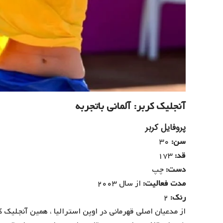
آنجلیک کربر: آلمانی باتجربه
پروفایل کربر
سن:
۳۰
قد:
۱۷۳
دست:
چپ
مدت فعالیت:
از سال ۲۰۰۳
رنک:
۲