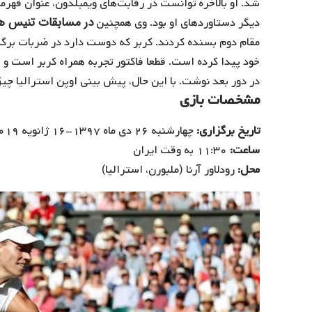
شد. او بالاخره توانست در رقابت‌های ویمبلدون، عنوان قهرما
در مسابقات تنیس ه
دیگر دستاوردهای او بود. وی همچنین
مقام دوم بسنده کردند. کربر که دوست دارد در ضربات برگش
خود پیدا کرده است. قطعا فاکتور تجربه همراه کربر است و اگ
در دور بعد نوشت. با این حال، پیش بینی اوپن استرالیا چیزی
مشخصات بازی
تاریخ برگزاری:
چهارشنبه ۲۶ دی ماه ۱۳۹۷-۱۶ ژانویه ۲۰۱۹
ساعت:
۱۱:۳۰ به وقت ایران
محل:
رودلاور آرنا (ملبورن، استرالیا)