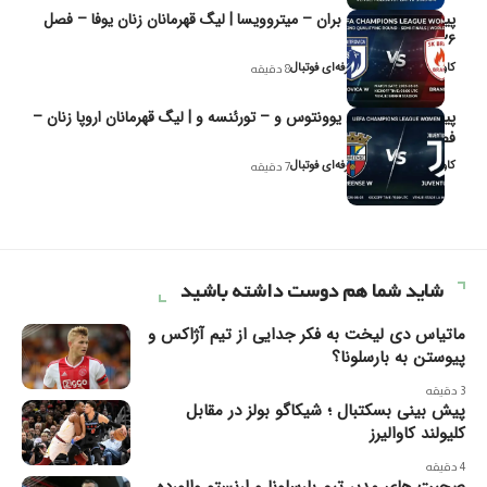
پیش‌بینی و تحلیل بران – میتروویسا | لیگ قهرمانان زنان یوفا – فصل
۲۰۲۶
کاوه نیک‌فر، تحلیل‌گر حرفه‌ای فوتبال
8 دقیقه
پیش‌بینی و تحلیل یوونتوس و – تورئنسه و | لیگ قهرمانان اروپا زنان –
فصل ۲۰۲۶
کاوه نیک‌فر، تحلیل‌گر حرفه‌ای فوتبال
7 دقیقه
شاید شما هم دوست داشته باشید
ماتیاس دی لیخت به فکر جدایی از تیم آژاکس و
پیوستن به بارسلونا؟
3 دقیقه
پیش بینی بسکتبال ؛ شیکاگو بولز در مقابل
کلیولند کاوالیرز
4 دقیقه
صحبت های مدیر تیم بارسلونا و ارنستو والورده