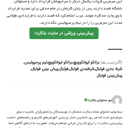
این سرمربی کروات یکسال دیگر با سرخپوشان قرارداد دارد و مسئولان
باشگاه قصد دارند پس از پایان کارشان در جام حذفی برای تمدید قرارداد
با وی وارد مذاکره شوند. عرب اعلام کرد که قصد دارند با قراردادی طولانی
مدت این سرمربی را را در تیم پرسپولیس نگه دارند.
پیش‌بینی ورزشی در سایت بتکارت
برانکو ایوانکوویچ
برانکو ایوانکویچ
تیم پرسپولیس
برچسب‌‌ها:
شرط بندی فوتبال
شرطبندی فوتبال
فوتبال
پیش بینی فوتبال
پیش‌بینی فوتبال
تیم محتوای بتکارت
تیم تولید محتوای مجله بتکارت متشکل از نویسندگان و تحلیل‌گران باتجربه دنیای
شرط‌بندی است که هر روز تازه‌ترین اخبار ورزشی، آموزش‌های کازینو و راهنماهای «سایت
پیش‌بینی بتکارت» را برای کاربران ایرانی فراهم می‌کند. مأموریت ما ارتقای آگاهی شما