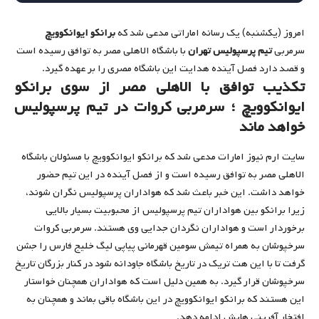
امروز (یکشنبه) یک رسانه اماراتی مدعی شد که
برانکو ایوانکوویچ
سرمربی
تیم پرسپولیس تهران
با باشگاه الاهلی مصر به توافق رسیده است
و قصد دارد فصل آینده هدایت این باشگاه مصری را بر عهده گیرد.
تکذیب توافق با الاهلی مصر از سوی برانکو
ایوانکوویچ ؛ سرمربی کروات در تیم پرسپولیس
خواهد ماند
سایت ارم نیوز امارات مدعی شد که برانکو ایوانکوویچ با مسئولان باشگاه
الاهلی مصر به توافق رسیده است و از فصل آینده در این تیم حضور
خواهد داشت. این خبر باعث شد که هواداران پرسپولیس نگران شوند،
زیرا برانکو بین هواداران تیم پرسپولیس از محبوبیت بسیار بالایی
برخوردار است و هواداران نگردان جدایی وی هستند. سرمربی کروات
سرخپوشان به همراه تیمش سومین قهرمانی پیاپی لیگ خلیج فارس را جشن
گرفت تا با این هت تریک در تاریخ باشگاه جاودانه شود در کنار بزرگان تاریخ
سرخپوشان قرار گیرد. به همین دلیل است که هواداران همچنان خواستار
این هستند که برانکو ایوانکوویچ در این باشگاه باقی بماند و همچنان به
افتخار آفرینی هایش ادامه دهد.