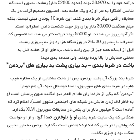
درآمد خود را به 38،970 پوند (حدود 52800 دلار) رساند. بدیهی است که
شانس آشکارا به سر او زد و یک هفته بعد، استیون تصمیم گرفت در یک
مسابقه راگبی دیگر شرط بندی کند. این شرط 10 پوندی قبلی نیست، بلکه
مبلغ هنگفت 30،000 دلار برای ولز جهت شکست دادن استرالیا است.
اگر آنها پیروز می شدند، او 55000 پوند ثروتمندتر می شد، اما افسوس که
استرالیا با پیشروی 30-26 در ورزشگاه هزاره ولز به پیروزی رسید.
قبل از اینکه همه چیز از بین رفته باشد، بردهای او از هفته قبل به
سختی حسابش را بالا برده بودند. ولی صدمه بدی دید!
باخت در شرط بندی – بد بیاری پشت بد بیاری های “بردمن”
شرط بند بزرگ آن وقت، بردمن، پس از باخت تماشایی از یک ستاره هیپ
هاپ در شرط بندی های سوپربول، اصلا خوشحال نبود. آن هم دوبار!
“بردمن” که یکی از طرفداران مادام العمر نیو انگلند میهن پرستان است (و
به خاطر لاف زدن هایش در شبکه های اجتماعی مشهور است)، اعلام کرد که
آماده است 5 میلیون دلار برای پَتس در مسابقات سوپربول XLVI بگذارد.
او را بلوف‌‍زن صدا کرد
هنگامی که یک سایت شرط بندی
، و از او خواست
که پولش را در جایی که اندازه دهانش است بگذارد، بردمن به طرز عجیبی
ساکت بود و چیزی نگفت.