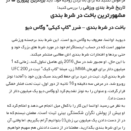
بزرگترین پیروزی ها در
فراموش نکنید که برای بالا بردن روحیه خود، باید
تاریخ شرط بندی ورزشی
را بررسی کنید!
مشهورترین باخت در شرط بندی
باخت در شرط بندی – ضرر “کاپ کیکی” وگاس دیو
دیوید اوانسا، معروف به وگاس دیو است. این شرط بند برجسته ورزشی
مشهور است که در حساب اینستاگرام خود در مورد شرط های بزرگ خود و
حتی بردها و افتخارات شرط بندی اش مطالبی منتشر میکند.
با این حال، او مجبور شد در سال 2016 پای هامبل تناول کند، زمانی که 1
میلیون دلار برای قهرمان MMA زن، میشا “کاپ کیک” تیت در UFC 200
شرط بندی کرد. تیت در نبرد برای حفظ کمربند سبک وزن خود با آماندا نونز
روبرو شد. در عرض سه دقیقه و 16 ثانیه از دور اول، تیت تحت فشار خفگی
قرار گرفت، و عنوان را به نونز تقدیم کرد (و وگاس دیو یک میلیون دلار از
دست داد).
به نظر می رسید اوانسا این کار را با کمال میل انجام می دهد و اعلام کرد که
بیش از پولش نگران شکستگی بینی تیت است
او
. مطمئن نیستم که ما
در از دست دادن یک میلیون بی زبان(!) بتوانیم آرام بگیریم، اما وقتی آن
را برای شرط بندی بگذارید، مطمئنا در از دست دادنش هم سهیم خواهیم