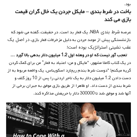
بود.
باخت در شرط بندی – مایکل جردن یک خال گران قیمت
بازی می کند
شرط بندی NBA
عرصه
، یک قمار بد است. در حقیقت، گفته می شود که
در اصل یک
بازنشستگی پیش از موعد جردن به دلیل مزخرفات قمار بازی،
عقب نشینی استراتژیک بوده است
!
تعجب آور نیست که او در وهله اول 1.2 میلیون دلار بدهی بالا آورد …
در یک کتاب کاملا مشهور، “مایکل و من: اعتیاد به قمار” من برای کمک کردن
گریه میکنم! “دوست شرط بندم ریچارد اسكویناس، یک واقعه مربوط به از
دست دادن 1.2 میلیون دلار به یک تاجر اردنی را پس از 10 روز گلف و
شرط بندی از دست داد. او ظاهرا از طریق بازی موفق به جبران برخی از
آنها شد و موفق شد تا 300000 دلار با حریفش مذاکره کند.