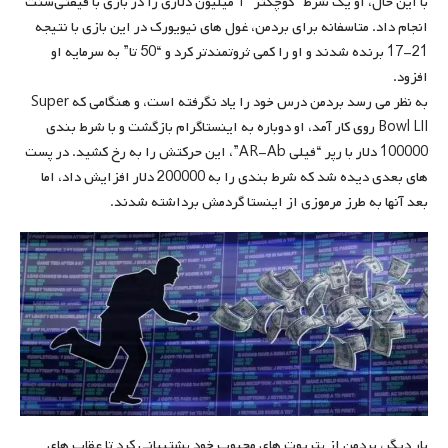
با این حال، او یک شرط “کوچکتر” 1 میلیون دلاری را در بازی با فیفتی‌سنت
انجام داد. متاسفانه برای بردمن، غول های نیویورک در این بازی با نتیجه
21-17 برنده شدند و او را کمی ثروتمندتر کرد و “50 تا” به سرمایه او
افزود.
به نظر می رسد بردمن درس خود را یاد نگرفته است، و هنگامی که Super
Bowl LII روی کار آمد، او دوباره به اینستاگرام بازگشت و با شرط بندی
100000 دلار با رپر “فیلی AR-Ab”، این حرکتش را به رخ کشید. در پست
های بعدی دیده شد که شرط بندی را به 200000 دلار افزایش داد، اما
بعد آنها به طرز مرموزی از اینستا گردمش برداشته شدند.
بار دیگر، بردمن از پتریوت های محبوب خود پشتیبانی کرد تا عقاب های