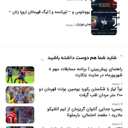
پیش‌بینی و تحلیل یوونتوس و – تورئنسه و | لیگ قهرمانان اروپا زنان –
فصل ۲۰۲۶
کاوه نیک‌فر، تحلیل‌گر حرفه‌ای فوتبال
7 دقیقه
شاید شما هم دوست داشته باشید
راهنمای پیش‌بینی | برنامه مسابقات مهم ۸
شهریورماه در سایت بتکارت
7 دقیقه
نوآ لیلز با شکستن رکورد یوسین بولت قهرمان دو
۲۰۰ متر مردان لقب گرفت
4 دقیقه
رسمی؛ جدایی آنتوان گریزمان از تیم اتلتیکو
مادرید ؛ مقصد احتمالی: بارسلونا
4 دقیقه