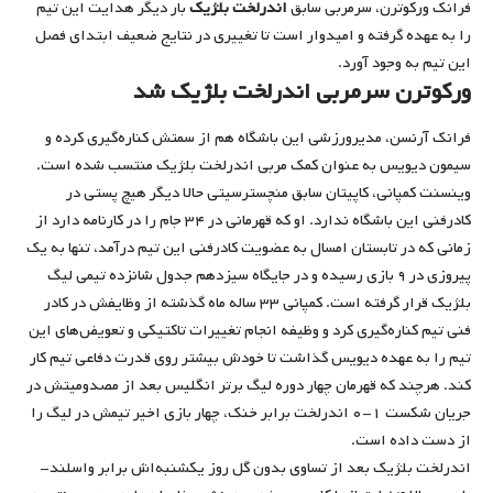
فرانک ورکوترن، سرمربی سابق
اندرلخت بلژیک
بار دیگر هدایت این تیم
را به عهده گرفته و امیدوار است تا تغییری در نتایج ضعیف ابتدای فصل
این تیم به وجود آورد.
ورکوترن سرمربی اندرلخت بلژیک شد
فرانک آرنسن، مدیرورزشی این باشگاه هم از سمتش کناره‌گیری کرده و
سیمون دیویس به عنوان کمک مربی اندرلخت بلژیک منتسب شده است.
وینسنت کمپانی، کاپیتان سابق منچسترسیتی حالا دیگر هیچ پستی در
کادرفنی این باشگاه ندارد. او که قهرمانی در ۳۴ جام را در کارنامه دارد از
زمانی که در تابستان امسال به عضویت کادرفنی این تیم درآمد، تنها به یک
پیروزی در ۹ بازی رسیده و در جایگاه سیزدهم جدول شانزده تیمی لیگ
بلژیک قرار گرفته است. کمپانی ۳۳ ساله ماه گذشته از وظایفش در کادر
فنی تیم کناره‌گیری کرد و وظیفه انجام تغییرات تاکتیکی و تعویض‌های این
تیم را به عهده دیویس گذاشت تا خودش بیشتر روی قدرت دفاعی تیم کار
کند. هرچند که قهرمان چهار دوره لیگ برتر انگلیس بعد از مصدومیتش در
جریان شکست ۱-۰ اندرلخت برابر خنک، چهار بازی اخیر تیمش در لیگ را
از دست داده است.
اندرلخت بلژیک بعد از تساوی بدون گل روز یکشنبه‌اش برابر واسلند-