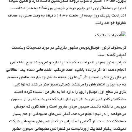
باورن، حالا ۱۴ امتیاز با کلوب بروخه صدرنشین فاصله دارد و همین نتیجه،
اعتراض تماشاگران را در جلوی درهای خروجی ورزشگاه به همراه داشت.
اندرلخت بلژیک روز جمعه از ساعت ۱۹:۳۰ دقیقه به وقت محلی به مصاف
شارلوا خواهد رفت.
کریستوف ترئور، فوتبال‌نویس مشهور بلژیکی در مورد تصمیمات وینسنت
کمپانی گفته است:
کمپانی هنوز هم در اندرلخت حکم خدا را دارد و نمی‌تواند هیچ اشتباهی
انجام دهد؛ اما اگر بازنده باشید، قطعا مرتکب اشتباهاتی شده‌اید. اتفاقاتی
در حال رخ دادن است و اگر آن‌ها روز جمعه به شارلوا ببازند، مطمئن نیستم
که چه چیزی انتظارشان را می‌کشد. کمپانی هنوز فکر می‌کند که توانایی
بازی در سطح اول فوتبال اروپا را دارد اما به نظر من اشتباه کرده است.
باشگاه در کادر فنی‌اش به افرادی نیاز دارد که تجربه بیشتری از سیمون
دیویس داشته باشند. سیمون مردی مغرور است و فقط کاری که خودش
می‌خواهد را در تیم انجام می‌دهد. کنفرانس‌های مطبوعاتی او هم بسیار
خسته‌کننده است؛ از آنجایی که کمپانی در کنفرانس‌های مطبوعاتی شرکت
نمی‌کند، یکبار فقط یک ژورنالیست در کنفرانس مطبوعاتی سیمون حضور