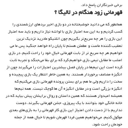
برخی خبرنگاران پاسخ داد.
قهرمانی زود هنگام در لالیگا ؟
همانطور که می دانید خوشبختانه در دو بازی اخیر بردهای ارزشمندی را
کسب کردیم و به این سه امتیاز بازی با لوانته نیاز داریم و باید سه امتیاز
این بازی را هر چه سریع‌تر بگیریم چون اتلتیکو مادرید نزدیک ترین
تعقیب کننده ماست و مطمئن هستم تا پایان راه خواهد جنگید پس ما می
خواهیم هر چه سریع تر از بابت قهرمانی خیال خود را راحت کنیم. در بازی
امشب ما مقابل تیمی بازی خواهیم کرد که برای بقا می‌جنگد و تجربه ثابت
کرده است این تیم‌ها در پایان فصل بیشترین امتیازات را می‌گیرند چون از
انگیزه مضاعف برخوردار هستند. به همین خاطر انتظار یک بازی پیچیده و
سخت را داریم ولی ما هم برای بستن پرونده قهرمانی بازی می‌کنیم که
انگیزه بزرگی است و در مقابل انگیزه آن ها کوچک نیست. همه تیم‌ها
همیشه امیدوار هستند که همین داستان و روال برایشان پیش بیاید که در
خانه خانگی خود بتوانند با یک پیروزی، جشن قهرمانی بگیرند. دوست
نداریم با از دست دادن امتیاز این بازی کار قهرمانی را به بازی‌های بعدی
موکول کنیم. می‌خواهیم همین فردا قهرمان شویم تا خیال همه از جمله
خودمان راحت شود.