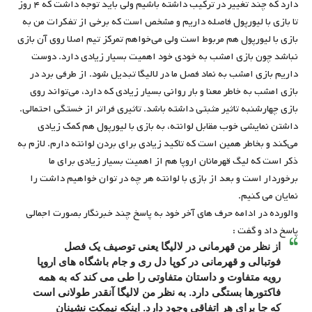
دارد که چند تغییر در ترکیب داشته باشیم ولی باید توجه داشت که ۴ روز
تا بازی با لیورپول فاصله داریم و مشخص است که برخی از تفکرات من به
بازی با لیورپول هم مربوط است ولی می‌خواهم تمرکز تیم اصلا روی آن بازی
نباشد چون بازی امشب به خودی خود اهمیت بسیار زیادی دارد. دوست
داریم بازی امشب به نماد فصل ما در لالیگا تبدیل شود. از طرفی برد در
بازی امشب به خاطر معنا و بار روانی بسیار زیادی که دارد، می‌تواند روی
بازی چهارشنبه تاثیر مثبتی داشته باشد. تاثیری فراتر از خستگی احتمالی.
داشتن نمایشی خوب مقابل لوانته، به بازی با لیورپول هم کمک زیادی
می‌کند و بخاطر همین است که تاکید زیادی برای بردن لوانته دارم. لازم به
ذکر است که لیگ قهرمانان اروپا هم از اهمیت بسیار زیادی برای ما
برخوردار است و بعد از بازی با لوانته هر چه در توان خواهیم داشت را
نمایان می کنیم.
والورده در ادامه حرف های آخر خود به پاسخ چند خبرنگار بصورت اجمالی
پاسخ داد و گفت :
از نظر من قهرمانی در لالیگا یعنی توصیف یک فصل
فوتبالی و قهرمانی در کوپا دل ری و جام باشگاه های اروپا
رویه متفاوت و داستان متفاوتی را طی می کند که به همه
فاکتورها بستگی دارد. به نظر من لالیگا آنقدر طولانی است
که جا برای هر اتفاقی وجود دارد. اینکه نیمکت نشینان