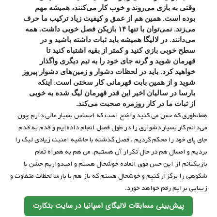
وقتی به بازی می‌روند و خوب کار می‌کنند، همیشه مهم
بوده است. همین هم از عمق و کیفیت زیاد ترکیب ما حرف
می‌زند. نمی‌توان با تنها ۱۴ بازیکن فصل خوبی داشت. همه
می‌دانند. در لالیگا همیشه باید ثبات داشته باشید و در
سطح خوبی بازی کنید و کمتر از بقیه اشتباه کنید تا
قهرمان شوید و گرنه جای خود را به تیم دیگری واگذار
خواهید کرد. باید در لحظات دشوار و زمین‌های دشوار پیروز
شوید و از همین بابت قهرمانی کار سختی است. اینکه
بارسا در سالیان اخیر این قدر قهرمان لیگ شده به خوبی
از ثبات ما در کار روزمره صحبت می‌کند.
همانطوری که حس می کنید واضح است که احساس بسیار عالی دارم چون
می‌دانم کار بسیار دشواری را در طول فصل انجام داده‌ایم و قدم به قدم
جای پای خود را محکم کردیم . فصل گذشته با حاشیه امنیت زیادی لیگ را
بردیم و امسال هم در حال تکرار آن هستیم. من هم به همراه تمام
بازیکنانم از این حس فوق العاده خوشحال هستم و امیدواریم جشن با
شکوهی را برگزار کنیم و خوشحال هستم که باز هم با بارسا لحظات متفاوت و
زیبایی برایم رقم خواهد خورد.
پیش‌بینی مسابقات لالیگای اسپانیا در سایت بتکارت