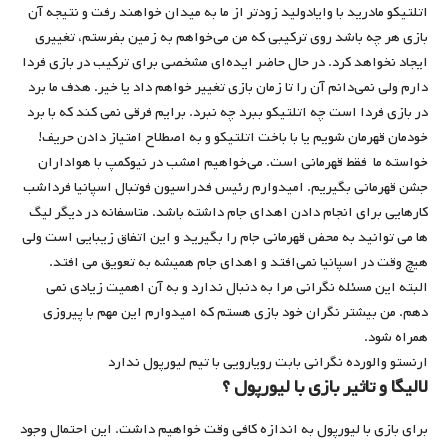
اتلتیکو مادرید با وایادولید زودتر از ما به میدان خواهند رفت و نتیجه آن
بازی هر چه باشد روی ترکیبی که من می‌خواهم به زمین بفرستم، تغییری
ایجاد نخواهد کرد. در حال حاضر ایده‌ای مشخصی برای ترکیب در بازی فردا
دارم ولی نمی‌دانم آن را تا زمان بازی تغییر خواهم داد یا خیر. هدف ما برد
در بازی فردا است چه اتلتیکو ببرد چه نبرد. برایم فرقی نمی کند که با برد
خودمان قهرمان شویم یا با باخت اتلتیکو و به اصطلاح امتیاز دادن حریف!
خواسته ما فقط قهرمانی است. می‌خواهیم امشب در نیوکمپ با هواداران
جشن قهرمانی بگیریم. امیدوارم رئيس فدراسیون فوتبال اسپانیا فرداشب
کارهایی برای انجام دادن اهدای جام داشته باشد. متاسفانه در دیگر لیگ
ها می توانید به محض قهرمانی جام را بگیرید و این اتفاق زیبایی است ولی
هیچ وقت در اسپانیا نمی‌افتد و اهدای جام همیشه به تعویق می افتد.
البته این مسئله نگرانی مرا به دنبال ندارد و به آن اهمیت زیادی نمی
دهم. من بیشتر نگران خود بازی هستم که امیدوارم این مهم با پیروزی
همراه شود.
ارنستو والورده نگرانی بابت رویارویی با تیم لیورپول ندارد
لالیگا و تاثیر بازی با لیورپول ؟
برای بازی با لیورپول به اندازه کافی وقت خواهیم داشت. این احتمال وجود