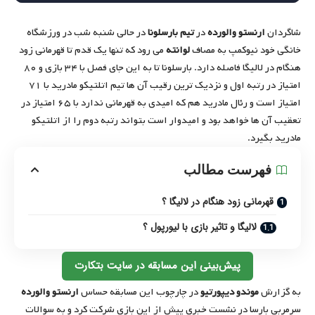
شاگردان
ارنستو والورده
در
تیم بارسلونا
در حالی شنبه شب در ورزشگاه
خانگی خود نیوکمپ به مصاف
لوانته
می رود که تنها یک قدم تا قهرمانی زود
هنگام در لالیگا فاصله دارد. بارسلونا تا به این جای فصل با ۳۴ بازی و ۸۰
امتیاز در رتبه اول و نزدیک ترین رقیب آن ها تیم اتلتیکو مادرید با ۷۱
امتیاز است و رئال مادرید هم که امیدی به قهرمانی ندارد با ۶۵ امتیاز در
تعقیب آن ها خواهد بود و امیدوار است بتواند رتبه دوم را از اتلتیکو
مادرید بگیرد.
فهرست مطالب
قهرمانی زود هنگام در لالیگا ؟
لالیگا و تاثیر بازی با لیورپول ؟
پیش‌بینی این مسابقه در سایت بتکارت
به گزارش
موندو دیپورتیو
در چارچوب این مسابقه حساس
ارنستو والورده
سرمربی بارسا در نشست خبری پیش از این بازی شرکت کرد و به سوالات