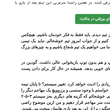
فی کنند. در همین راستا سرمربی این تیم بعد از بازی با
ی ورزشی در بتکارت
ز تیم دیدم. باید فقط به فکر خودمان باشیم. هیچکس
لاش کنیم و از جواب امروز تیم خوشحالم. نباید یک تیمی
ا می خواهیم یک تیم شجاع باشیم و به چیزهای بزرگ
پ و هم بدون توپ بازیخوانی عالی داشت. گودین در
ای خوبی بدهد. همیشه در حال کار برای دادن پست
ادی را اذیت خواهد کرد. تغییر سیستم؟ تا پایان نیمه
 خواستم با وجود سنسی و برزوویچ یک مهاجم دیگر را
به خط حمله اضافه کنم و نیاز به تغییر سیستم داشتم. خوشحالم که گزینه های دیگری بجز سیستم ۳-۵-۲
مدافع دو بازیکن را پشت سر مهاجم قرار دهیم و من ازین موضوع راضی
بجنگند زیرا از این به بعد بازی هایمان سخت می شوند.