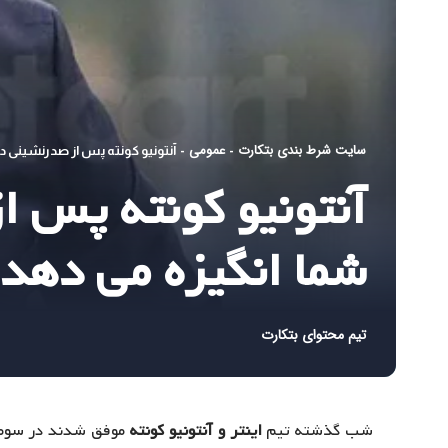
سایت شرط بندی بتکارت
عمومی
-
-
آنتونیو کونته پس از صدرنشینی در سری آ: ۳ برد پیاپی به شم
شما انگیزه می دهد
تیم محتوای بتکارت
شب گذشته تیم
اینتر و آنتونیو کونته
موفق شدند در سومین