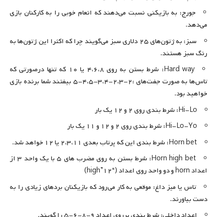
جورج: به بازیکنی نسبت می‌دهند که انعام خوبی را به کارکنان بازی
می‌دهد.
سبز: به ژتون‌های ۲۵ دلاری سبز می‌گویند چرا که اکثرا این ژتون‌ها به
رنگ سبز هستند.
Hard way: شرط بستن به روی ۴،۶،۸ یا ۱۰ که تنها درصورتی که
تاس‌ها به صورت جفت‌های :۲-۲،۳-۳،۴-۴،۵-۵ بیفتند شما برنده بازی
خواهید بود.
Hi-Lo: شرط بندی روی ۲ و ۱۲ یک بار
Hi-Lo-Yo: شرط بندی روی ۲ و ۱۲ و ۱۱ یک بار
Horn bet: شرط بندی این که پرتاب بعدی ۲،۳،۱۱ یا ۱۲ خواهد شد.
Horn high bet: شرط بستن به روی مضرب ‌های ۵ با یک واحد ۳ از
اعداد horn و دو واحد روی اعداد (“high”۱۲)
تاس یا میز داغ: موقعی به کار می‌رود که بازیکنان بردهای زیادی را به
دست بیاورند.
اعداد داخلی: شرط بندی برروی اعداد ۹-۸-۶-۵ را گویند.