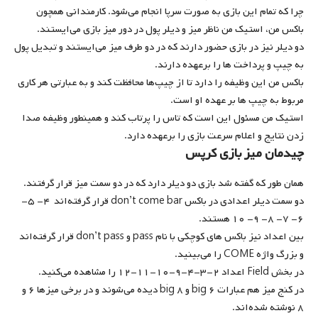
چرا که تمام این بازی به صورت سرپا انجام می‌شود. کارمندانی همچون
باکس‌ من، استیک ‌من ناظر میز و دیلر پول در دور میز بازی می‌ایستند.
دو دیلر نیز در بازی حضور دارند که در دو طرف میز می‌ایستند و تبدیل پول
به چیپ و پرداخت ها را برعهده دارند.
باکس من این وظیفه را دارد تا از چیپ‌ها محافظت کند و به عبارتی هر کاری
مربوط به چیپ ها بر عهده او است.
استیک ‌من مسئول این است که تاس را پرتاب کند و همینطور وظیفه صدا
زدن نتایج و اعلام سرعت بازی را برعهده دارد.
چیدمان میز بازی کرپس
همان طور که گفته شد بازی دو دیلر دارد که در دو سمت میز قرار گرفتند.
دو سمت دیلر اعدادی در باکس don’t come bar قرار گرفته‌اند ۴- ۵-
۶- ۷- ۸- ۹- ۱۰ هستند.
بین اعداد نیز باکس های کوچکی با نام pass و don’t pass قرار گرفته‌اند
و بزرگ واژه COME را می‌بینید.
در بخش Field اعداد ۲-۳-۴-۹-۱۰-۱۱-۱۲ را مشاهده می‌کنید.
در کنج میز هم عبارات big ۶ و big ۸ دیده می‌شوند و در برخی میزها ۶ و
۸ نوشته شده‌اند.