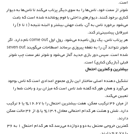
است.
شوتر از سمت خود، تاس‌ها را به سوی دیگر پرتاب می‌کند تا تاس‌ها به دیوار
کناری برخود کنند. دیوارهای داخلی با فوم پوشانده شده است که باعث
می‌شود برخورد تاس به آن، باعث جهش بیشتر و البته نتیجه (۱ تا ۶) را
غیرقابل پیشبینی‌تر کند.
هر پرتاب تاس، یک رول نامیده می‌شود. رول اول come out نام دارد. اگر
شوتر نتواند آن را به نقطه پیروزی برساند اصطلاحات می‌گویند seven out
شده است. سپس دور بازی جدید آغاز می‌شود و شوتر نفر سمت چپ شوتر
قبلی (بازیکن کناری) است.
بیشترین و کمترین احتمال
تشکیل دهنده اصلی ساختار این بازی مجموع اعدادی است که تاس بوجود
می‌آورد و همان طور که گفته شد تاس است که میزان برد و باخت شما را
تعیین می‌کند.
از میان ۳۶ ترکیب ممکن، هفت بیشترین احتمال را با ۱۶.۶۷% یا ۶ ترکیب
دارد. شش و هشت هر کدام احتمالی معادل ۱۳.۹% یا ۵ از ۳۶ حالت ممکن
دارند.
کمترین خروجی محتمل به دو و دوازده می‌رسد که هر کدام احتمال ۱ به ۳۶
یا ۲.۷۸% دارند.