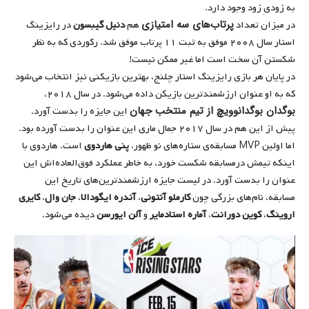
به زودیِ زود وجود دارد.
پرتاب‌های سه امتیازی
در میزان تعداد
هم
دنیل گیبسون
در رایزینگ
استار سال ۲۰۰۸ موفق به ثبت ۱۱ پرتاب موفق شد. رکوردی که به نظر
شکستن آن سخت است اما غیر ممکن نیست!
در پایان هر بازی رایزینگ استار چلنج، بهترین بازیکنی نیز انتخاب می‌شود
که به او عنوان ارزشمندترین بازیکن داده می‌شود. در سال ۲۰۱۸،‌
بوگدان بوگدانوویچ از تیم منتخب جهان
این جایزه را بدست آورد.
پیش از این هم در سال ۲۰۱۷ جمال ماری این عنوان را بدست آورده بود.
اما اولین MVP مسابقه‌ی ستاره‌های نو ظهور،‌
پنی هاردوی
است. هاردوی با
اینکه تیمش درمسابقه شکست خورد، به خاطر عملکرد فوق‌العاده‌اش این
عنوان را بدست آورد. در لیست جایزه ارزشمندترین‌های تاریخ این
مسابقه، نام‌های بزرگی چون
کارملو آنتونی
،
آندره ایگودالا
،
جان وال
،
کایری
اروینگ
،
کوین دورانت
،
آماره استادمایر
و
آلن ایورسن
دیده می‌شود.