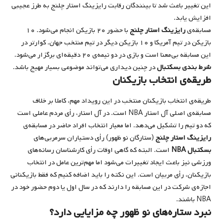
این تغییر باعث شد تا بینندگان رقابت رایزینگ استار چلنج به طرز عجیبی
افزایش یابد.
مسابقه‌ی
رایزینگ استار چلنج
با حضور ۲۰ بازیکن انجام می‌شود. ۱۰
بازیکن در تیم آمریکا و ۱۰ بازیکن دیگر در تیم منتخب جهان. کوارتر در
این مسابقه بی‌معنا است و بازی در دو نیمه‌ی ۲۰ دقیقه‌ای برگزار می‌شود.
شرط بندی بسکتبال
در چنین دیداری می‌تواند موضوعی بسیار مهیج باشد.
طریقه‌ی انتخاب بازیکنان
طریقه‌ی انتخاب بازیکنان منتخب در این رویداد مهم،‌ کاملا بر خلاف
مسابقه‌ی اصلی آل استار NBA است. در آل استار، رأی مردم عاملی است
که دو تیم را تشکیل می‌دهد. اما معیار انتخاب افراد حاضر در مسابقه‌ی
رایزینگ استار چلنج
(ستارگان نو ظهور) رأی دستیاران سرمربی‌های
بسکتبال
NBA
است. البته که گاهی اوقات رأی کارشناسان رسانه‌های
ورزشی نیز باعث ایجاد تغییرات می‌شود اما مهم‌ترین عامل در انتخاب
بازیکنان، رأی مربیان است. این نکته را باید اضافه کنیم که فقط بازیکنانی
اجازه‌ی شرکت در این مسابقه را دارند که در سال اول یا دوم حضور خود در
NBA باشند.
نبرد ستاره‌های نو ظهور چه مزایایی دارد؟