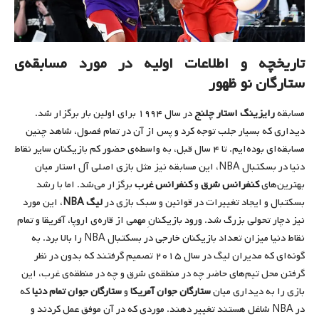
تاریخچه و اطلاعات اولیه در مورد مسابقه‌ی
ستارگان نو ظهور
مسابقه
رایزینگ استار چلنج
در سال ۱۹۹۴ برای اولین بار برگزار شد.
دیداری که بسیار جلب توجه کرد و پس از آن در تمام فصول، شاهد چنین
مسابقه‌ای بوده‌ایم. تا ۴ سال قبل، به واسطه‌ی حضور کم بازیکنان سایر نقاط
دنیا در بسکتبال NBA، این مسابقه نیز مثل بازی اصلی آل استار میان
بهترین‌های
کنفرانس شرق
و
کنفرانس غرب
برگزار می‌شد. اما با رشد
بسکتبال و ایجاد تغییرات در قوانین و سبک بازی در
لیگ
NBA
، این مورد
نیز دچار تحولی بزرگ شد. ورود بازیکنانِ مهمی از قاره‌ی اروپا، آفریقا و تمام
نقاط دنیا میزان تعداد بازیکنان خارجی در بسکتبال NBA را بالا برد. به
گونه‌ای که مدیران لیگ در سال ۲۰۱۵ تصمیم گرفتند که بدون در نظر
گرفتن محل تیم‌های حاضر چه در منطقه‌ی شرق و چه در منطقه‌ی غرب، این
بازی را به دیداری میان
ستارگان جوان آمریکا
و
ستارگان جوان تمام دنیا
که
در NBA شاغل هستند تغییر دهند. موردی که در آن موفق عمل کردند و