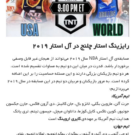
رایزینگ استار چلنج در‌ آل استار ۲۰۱۹
مسابقه‌ی آل استار NBA سال ۲۰۱۹ می‌تواند از هیجان غیر قابل وصفی
برخوردار باشد. قدرت در میان این دو تیم به مساوات تقسیم شده است.
هر دو تیم بازیکنان بزرگی دارند و این مسئله حساسیت را بر این اضافه
کرده است. به مرور بازیکنان و مربیان دو تیم در این مسابقه در سال ۲۰۱۹
می‌پردازیم:
تیم آمریکا:
جرت آلن،‌ ماروین بگلی، لانزو بال،‌ جان کالینز،‌ دی آرون فاکس، جارن جکسون
جونیور، کوین ناکس، کایل کوزما،‌ داناوان میچل، جیسون تیتم، تری یانگ
هدایت تیم آمریکا بر عهده‌ی
کایری اروینگ
است
تیم جهان:
او جی آنوبی، دی آندره آیتون، بوگدان بوگدانوویچ، لوکا دانچیچ‌، شای