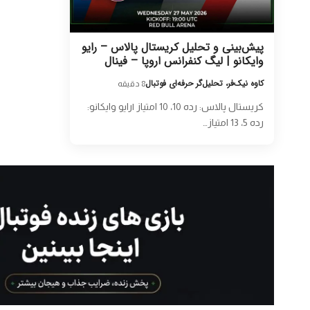
پیش‌بینی و تحلیل کریستال پالاس – رایو
وایکانو | لیگ کنفرانس اروپا – فینال
کاوه نیک‌فر، تحلیل‌گر حرفه‌ای فوتبال
8 دقیقه
کریستال پالاس: رده 10، 10 امتیاز |رایو وایکانو:
رده 5، 13 امتیاز…