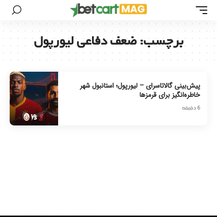
برچسب:
ضعف دفاعی لیورپول
پیش‌بینی گالاتاسرای – لیورپول؛ استانبول شهر
خاطره‌انگیز برای قرمزها
6 دقیقه