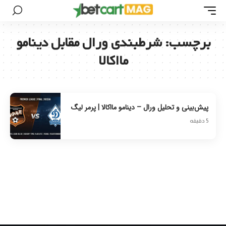
برچسب:
شرطبندی ورال مقابل دینامو
مااکالا
پیش‌بینی و تحلیل ورال – دینامو مااکالا | پرمر لیگ
5 دقیقه