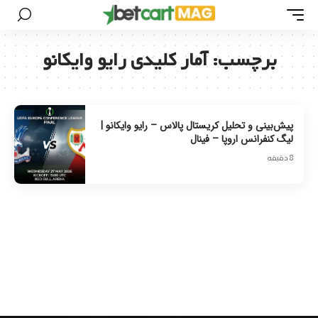
برچسب:
آمار کلیدی رایو وایکانو
پیش‌بینی و تحلیل کریستال پالاس – رایو وایکانو |
لیگ کنفرانس اروپا – فینال
8 دقیقه