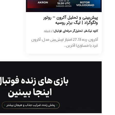
پیش‌بینی و تحلیل آکرون – روتور
ولگوگراد | لیگ برتر روسیه
کاوه نیک‌فر، تحلیل‌گر حرفه‌ای فوتبال
5 دقیقه
آکرون: رده 13، 27 امتیاز |پیش‌بینی مدل: آکرون
(برد یا مساوی) |آخرین…