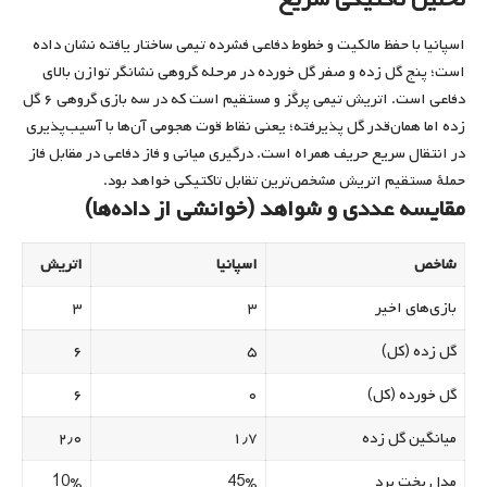
اسپانیا با حفظ مالکیت و خطوط دفاعی فشرده تیمی ساختار یافته نشان داده
است؛ پنج گل زده و صفر گل خورده در مرحله گروهی نشانگر توازن بالای
دفاعی است. اتریش تیمی پرگَز و مستقیم است که در سه بازی گروهی ۶ گل
زده اما همان‌قدر گل پذیرفته؛ یعنی نقاط قوت هجومی آن‌ها با آسیب‌پذیری
در انتقال سریع حریف همراه است. درگیری میانی و فاز دفاعی در مقابل فاز
حملهٔ مستقیم اتریش مشخص‌ترین تقابل تاکتیکی خواهد بود.
مقایسه عددی و شواهد (خوانشی از داده‌ها)
شاخص
اسپانیا
اتریش
بازی‌های اخیر
۳
۳
گل زده (کل)
۵
۶
گل خورده (کل)
۰
۶
میانگین گل زده
۱٫۷
۲٫۰
مدل بخت برد
45%
10%