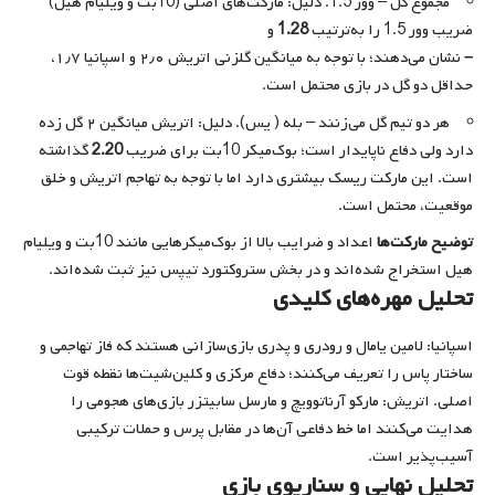
مجموع گل – وور 1.5. دلیل: مارکت‌های اصلی (10بت و ویلیام هیل)
ضریب وور 1.5 را به‌ترتیب
1.28
و
–
نشان می‌دهند؛ با توجه به میانگین گلزنی اتریش ۲٫۰ و اسپانیا ۱٫۷،
حداقل دو گل در بازی محتمل است.
هر دو تیم گل می‌زنند – بله ( یس). دلیل: اتریش میانگین ۲ گل زده
دارد ولی دفاع ناپایدار است؛ بوک‌میکر 10بت برای ضریب
2.20
گذاشته
است. این مارکت ریسک بیشتری دارد اما با توجه به تهاجم اتریش و خلق
موقعیت، محتمل است.
توضیح مارکت‌ها
اعداد و ضرایب بالا از بوک‌میکرهایی مانند 10بت و ویلیام
هیل استخراج شده‌اند و در بخش ستروکتورد تیپس نیز ثبت شده‌اند.
تحلیل مهره‌های کلیدی
اسپانیا: لامین یامال و رودری و پدری بازی‌سازانی هستند که فاز تهاجمی و
ساختار پاس را تعریف می‌کنند؛ دفاع مرکزی و کلین‌شیت‌ها نقطه قوت
اصلی. اتریش: مارکو آرناتوویچ و مارسل سابیتزر بازی‌های هجومی را
هدایت می‌کنند اما خط دفاعی آن‌ها در مقابل پرس و حملات ترکیبی
آسیب‌پذیر است.
تحلیل نهایی و سناریوی بازی