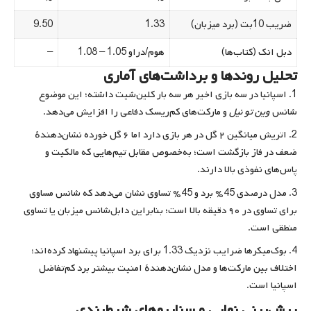
ضریب 10بت (برد میزبان)
1.33
9.50
دبل انک (کتاب‌ها)
هوم/دراو 1.05 – 1.08
–
تحلیل روندها و برداشت‌های آماری
اسپانیا در سه بازی اخیر هر سه بار کلین‌شیت داشته؛ این موضوع
شانس
وین تو نیل
و مارکت‌های کم‌ریسک دفاعی را افزایش می‌دهد.
اتریش میانگین ۲ گل در هر بازی دارد اما ۶ گل خورده نشان‌دهندهٔ
ضعف در فاز بازگشت است؛ به‌خصوص مقابل تیم‌هایی که مالکیت و
پاس‌های نفوذی بالا دارند.
مدل درصدی 45% برد و 45% تساوی نشان می‌دهد که شانس مساوی
برای تساوی در ۹۰ دقیقه بالا است؛ بنابراین دابل‌شانس میزبان یا تساوی
منطقی است.
بوک‌میکرها ضرایب نزدیک 1.33 برای برد اسپانیا پیشنهاد کرده‌اند؛
اختلاف بین مارکت‌ها و مدل نشان‌دهندهٔ امنیت بیشتر برد کم‌تفاضل
اسپانیا است.
پیش‌بینی نهایی و سناریوهای شرط‌بندی