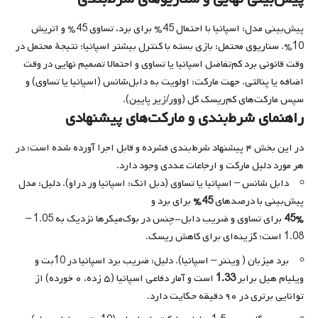
پیش‌بینی مدل: اسپانیا با احتمال 45% برای برد، تساوی 45% و اتریش
10%. سناریوی محتمل: بازی بسته با کنترل بیشتر اسپانیا؛ نتیجهٔ محتمل در
وقت قانونی برد کم‌تفاضل اسپانیا یا تساوی و احتمالا تصمیم نهایی در وقت
اضافه یا پنالتی. جهت مارکت: اولویت به دابل‌شانس (اسپانیا یا تساوی) و
سپس مارکت‌های کم‌ریسک گل (وور/زیر پایین).
راهنمای شرط‌بندی و مارکت‌های پیشنهادی
در این بخش ۴ پیشنهاد شرط‌بندی فشرده و قابل اجرا آورده شده است؛ در
هر مورد دلیل مارکت و ارجاعات عددی وجود دارد.
دابل شانس – اسپانیا یا تساوی (دبل انک: اسپانیا ور دراو). دلیل: مدل
پیش‌بینی با درصدهای
45%
برای برد و
45%
برای تساوی و ضریب دابل-چنس در بوک‌میکرها نزدیک به 1.05 –
1.08 است؛ گزینه‌ای برای کاهش ریسک.
برد میزبان ( ویننر – اسپانیا). دلیل: ضریب برد اسپانیا در 10بت و
ویلیام هیل برابر
1.33
است و آمار دفاعی اسپانیا (۵ زده، ۰ خورده) از
توانایی برتری در ۹۰ دقیقه حکایت دارد.