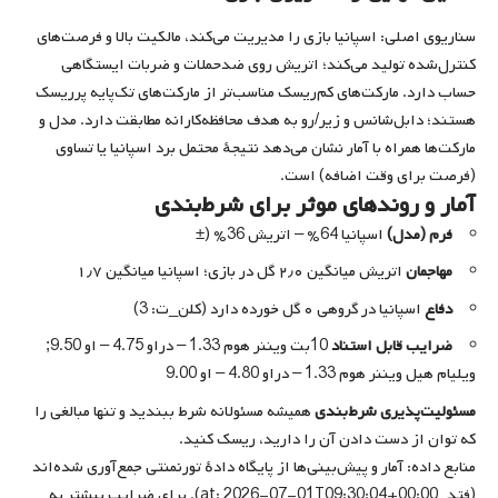
سناریوی اصلی: اسپانیا بازی را مدیریت می‌کند، مالکیت بالا و فرصت‌های
کنترل‌شده تولید می‌کند؛ اتریش روی ضدحملات و ضربات ایستگاهی
حساب دارد. مارکت‌های کم‌ریسک مناسب‌تر از مارکت‌های تک‌پایه پرریسک
هستند؛ دابل‌شانس و زیر/رو به هدف محافظه‌کارانه مطابقت دارد. مدل و
مارکت‌ها همراه با آمار نشان می‌دهد نتیجهٔ محتمل برد اسپانیا یا تساوی
(فرصت برای وقت اضافه) است.
آمار و روندهای موثر برای شرط‌بندی
فرم (مدل)
اسپانیا 64% – اتریش 36% (±
مهاجمان
اتریش میانگین ۲٫۰ گل در بازی؛ اسپانیا میانگین ۱٫۷
دفاع
اسپانیا در گروهی ۰ گل خورده دارد (کلن_ت: 3)
ضرایب قابل استناد
10بت ویننر هوم 1.33 – دراو 4.75 – او 9.50;
ویلیام هیل ویننر هوم 1.33 – دراو 4.80 – او 9.00
مسئولیت‌پذیری شرط‌بندی
همیشه مسئولانه شرط ببندید و تنها مبالغی را
که توان از دست دادن آن را دارید، ریسک کنید.
منابع داده: آمار و پیش‌بینی‌ها از پایگاه دادهٔ تورنمنتی جمع‌آوری شده‌اند
(فتد_at: 2026-07-01T09:30:04+00:00). برای ضرایب بیشتر به